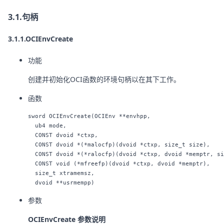
3.1.句柄
3.1.1.OCIEnvCreate
功能
创建并初始化OCI函数的环境句柄以在其下工作。
函数
sword OCIEnvCreate(OCIEnv **envhpp,

  ub4 mode,

  CONST dvoid *ctxp,

  CONST dvoid *(*malocfp)(dvoid *ctxp, size_t size),

  CONST dvoid *(*ralocfp)(dvoid *ctxp, dvoid *memptr, si
  CONST void (*mfreefp)(dvoid *ctxp, dvoid *memptr),

  size_t xtramemsz, 

参数
OCIEnvCreate 参数说明