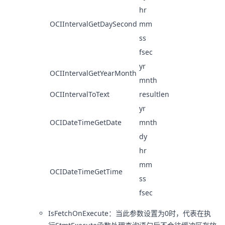
hr
OCIIntervalGetDaySecond
mm
ss
fsec
yr
OCIIntervalGetYearMonth
mnth
OCIIntervalToText
resultlen
yr
OCIDateTimeGetDate
mnth
dy
hr
mm
OCIDateTimeGetTime
ss
fsec
IsFetchOnExecute：当此参数设置为0时，代表在执