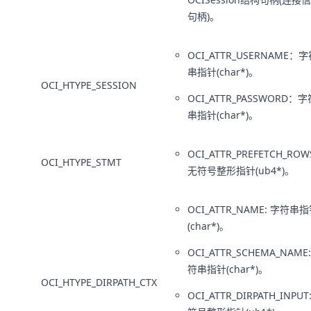
句柄)。
OCI_ATTR_USERNAME：
串指针(char*)。
OCI_HTYPE_SESSION
OCI_ATTR_PASSWORD：字
串指针(char*)。
OCI_ATTR_PREFETCH_RO
OCI_HTYPE_STMT
无符号整形指针(ub4*)。
OCI_ATTR_NAME: 字符串
(char*)。
OCI_ATTR_SCHEMA_NAME
符串指针(char*)。
OCI_HTYPE_DIRPATH_CTX
OCI_ATTR_DIRPATH_INPUT