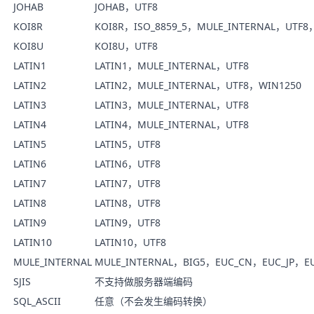
JOHAB
JOHAB，UTF8
KOI8R
KOI8R，ISO_8859_5，MULE_INTERNAL，UTF8
KOI8U
KOI8U，UTF8
LATIN1
LATIN1，MULE_INTERNAL，UTF8
LATIN2
LATIN2，MULE_INTERNAL，UTF8，WIN1250
LATIN3
LATIN3，MULE_INTERNAL，UTF8
LATIN4
LATIN4，MULE_INTERNAL，UTF8
LATIN5
LATIN5，UTF8
LATIN6
LATIN6，UTF8
LATIN7
LATIN7，UTF8
LATIN8
LATIN8，UTF8
LATIN9
LATIN9，UTF8
LATIN10
LATIN10，UTF8
MULE_INTERNAL
MULE_INTERNAL，BIG5，EUC_CN，EUC_JP，EU
SJIS
不支持做服务器端编码
SQL_ASCII
任意（不会发生编码转换）