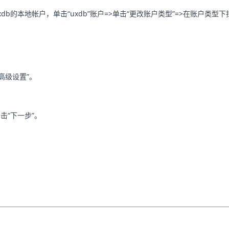
的本地帐户，单击“uxdb”账户=>单击“更改账户类型”=>在账户类型下拉
“高级设置”。
。
击“下一步”。