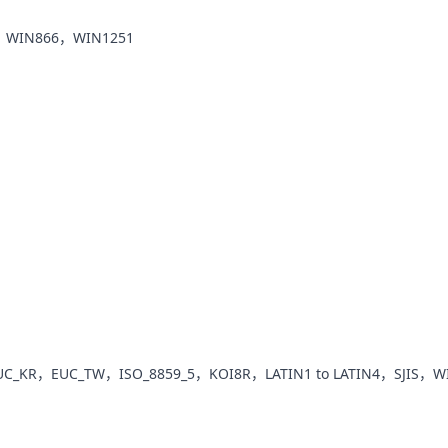
，WIN866，WIN1251
C_KR，EUC_TW，ISO_8859_5，KOI8R，LATIN1 to LATIN4，SJIS，