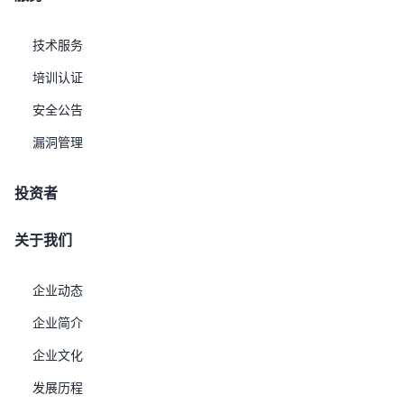
反馈漏洞判定结果。
3 漏洞修复
技术服务
对于优炫漏洞接收邮箱中所上报的漏洞，优炫会在1周内联系上报者
培训认证
并反馈漏洞的判定以及修复进展。 对于CVE, CNNVD, CNVD的
安全公告
高、中风险，优炫会每半年进行一次新出现漏洞的修复。 对于所有
漏洞的修复情况，优炫内部会持续跟踪，直至修复披露。
漏洞管理
4 漏洞披露
为保护UXDB系列产品用户安全，优炫在漏洞调查、修复及发布公告
投资者
前，严格控制漏洞信息范围，仅限相关人员知晓，不公开讨论或确
关于我们
认，并要求上报者保密直至公开披露。修复后官网发布安全公告，
包含漏洞技术细节、严重等级、受影响版本和修复补丁，并提供详
企业动态
细修复方案。
联系邮箱：product@uxsino.com
企业简介
企业文化
发展历程