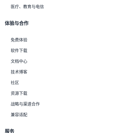
医疗、教育与电信
体验与合作
工作内容
免费体验
1 漏洞发现
软件下载
您可以通过我们的邮箱
uxdb(@)uxsino.com
进行疑似漏洞上报。 为
文档中心
了便于快速的确认和验证疑似漏洞，请您在漏洞上报时填写以下内
容：1 基本信息：漏洞触发条件和利用后对系统的影响。2 技术细
技术博客
节：配置、定位方法、问题重现方法、步骤。3 您的修复建议、联
社区
系方式。
资源下载
2 漏洞评估
战略与渠道合作
通用漏洞评估系统（CVSS）是广泛应用的漏洞评分开放标准，优炫
安全与漏洞应急小组会依据CVSS标准，针对漏洞利用难易程度以及
兼容适配
利用后对机密性、完整性、可用性的影响给出漏洞影响性评估。 对
于判定结果为非漏洞的情况，优炫会通过漏洞上报者预留联系方式
服务