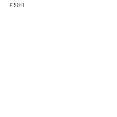
联系我们
产品与解决方案
关于我们
优炫实时应用集群
企业动态
优炫分布式数据库
投资者
优炫一体机
关于我们
优炫数据迁移解决方案
使用条款
优炫AI应用解决方案
隐私政策