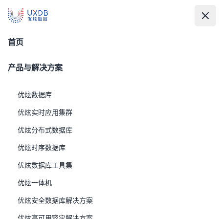
UXDB - 新一代全场景智能数据库
UXDB - 新一代全场景智能数据库
中
文
打
关
漏洞管理
首页
产品与解决方案
优炫数据库
优炫实时应用集群
优炫分布式数据库
优炫时序数据库
优炫数据库工具集
漏洞管理
优炫一体机
UXDB提供完整的漏洞管理机制：通过专用邮箱接收上报，
要求提供漏洞的技术细节与修复建议；依据CVSS标准评估
优炫安全数据库解决方案
风险并及时反馈；承诺1周内响应，对中高危漏洞每半年修
优炫高可用容灾解决方案