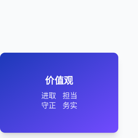
价值观
进取 担当
守正 务实