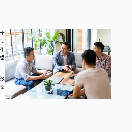
。于
余项
布
数据
现数
长