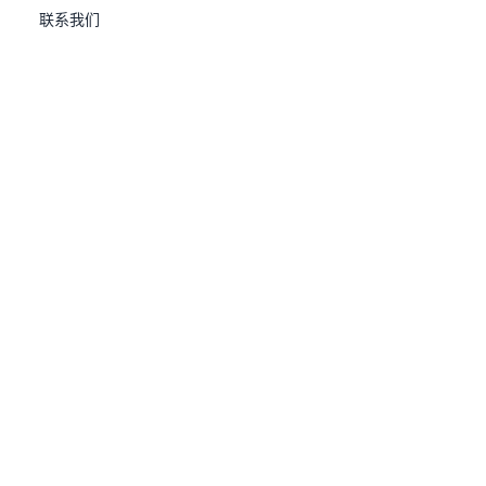
联系我们
微信扫码，即时对接
微信扫码，留言回复
数据库售前咨询
董先生：+86-
15501126758
，dong_shuai@uxsino.com
苏先生：+86-
19217094632
，su_peng@uxsino.com
总部地址：北京市海淀海淀大悦信息科技园D5-B405