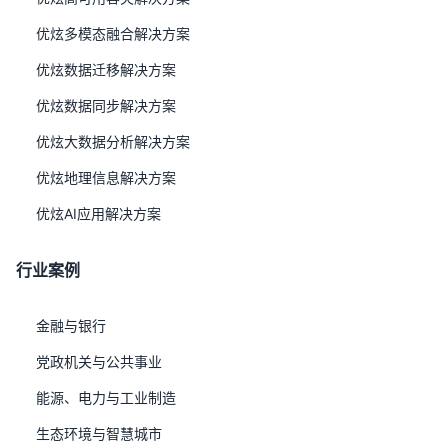
公司以
北京、西安、成都
三地为中心三十多家分子公司形成
优炫多模态融合解决方案
了可覆盖全国的技术服务体系，为客户提供售前咨询与全天
优炫数据迁移解决方案
候售后技术服务。
截至目前，服务客户4000+，问题解决率 98.7%、客户平
优炫数据同步解决方案
均满意度 96.3%
优炫大数据分析解决方案
优炫地理信息解决方案
优炫AI应用解决方案
行业案例
金融与银行
党政机关与公共事业
能源、电力与工业制造
生态环境与智慧城市