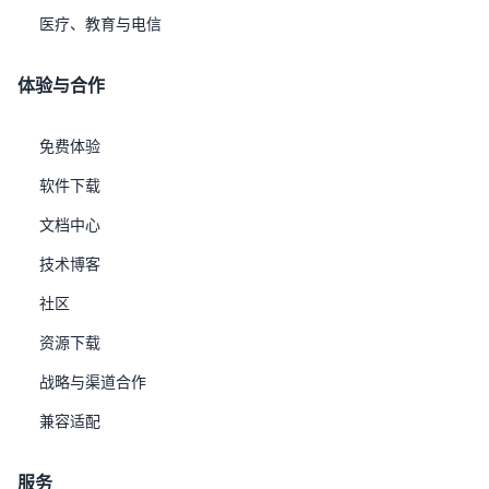
医疗、教育与电信
UXDB全国技术服务与咨询分布图
二、故障排除——4节点以上客户
体验与合作
服务水平
响应项
免费体验
指软件中的
灾难
软件下载
严重性1级错误 解决目标
2小时
户生产系统中的
文档中心
产数据丢失，并
指处于生产状态
技术博客
严重度2级错误 解决目标
4小时
执行
，并且没有
社区
指处于生产状态
严重度3级错误 解决目标
8小时
资源下载
发或测试环境的
战略与渠道合作
初始响应目标
60分钟
兼容适配
支持时间
7×24小时
服务