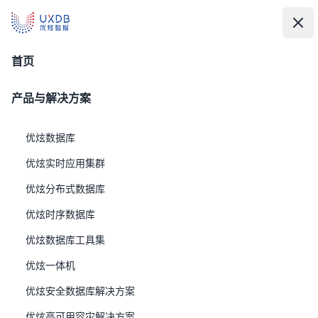
UXDB - 新一代全场景智能数据库
UXDB - 新一代全场景智能数据库
中
文
打
关
技术服务
首页
产品与解决方案
优炫数据库
优炫实时应用集群
优炫分布式数据库
优炫时序数据库
优炫数据库工具集
一、UXDB 技术服务体系
优炫一体机
UXDB为了保证服务质量，与客户签署的服务等级协议
(Service Level Agreement，SLA)，明确关于服务内容、
优炫安全数据库解决方案
双方的责任和义务、质量等级与价格的服务细节的协议。
优炫高可用容灾解决方案