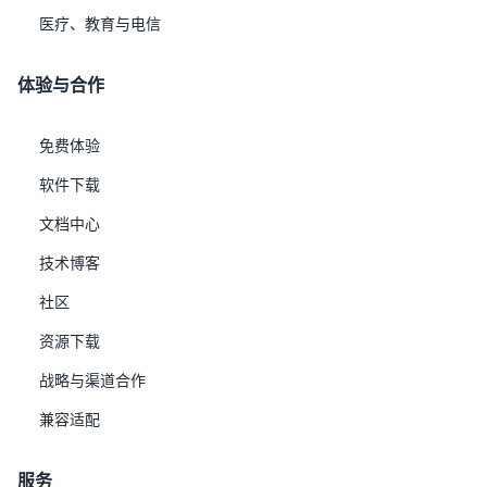
兼容SQL/NoSQL双模访问，适应互联网级应用开发习惯。
医疗、教育与电信
时空数据融合
内置时序引擎与空间引擎，支持海量物联网传感器数据的压
体验与合作
缩、聚合与分析，以及地理空间数据的存储与计算。
跨模态关联分析
免费体验
打破数据类型边界，实现结构化数据与非结构化内容（如文
软件下载
本、图像特征）的联合查询与智能分析。
文档中心
解决方案
优炫多模态融合解决方案以优炫数据库（UXDB）为核心，
技术博客
通过统一SQL引擎、多模存储架构与智能计算能力，构建
社区
“一库多用、融合分析”的数据底座：
资源下载
多模态数据类型支持
：
战略与渠道合作
结构化数据
：支持标准SQL数据类型与ACID事务，兼容
Oracle/MySQL语法。
兼容适配
半结构化数据
：原生JSON/XML数据类型，提供路径查
询、索引优化及函数扩展，支持Schema-less灵活建模。
服务