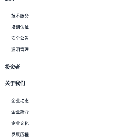
大对象数据
：内置BLOB/CLOB类型，支持高达TB级单对象
存储，提供流式读写接口与分块上传机制。
技术服务
物联网时序数据
：时序引擎支持高吞吐写入、降采样、插
培训认证
值、聚合窗口函数，结合列式压缩提升存储效率。
安全公告
空间地理数据
：遵循OGC标准，支持点、线、面及空间索
引，提供200+空间函数，无缝对接GIS生态。
漏洞管理
多业务场景支撑
：
投资者
数字档案/内容管理
：统一存储文书、图片、音视频元数据
与内容，支持全文检索与语义标签关联。
关于我们
智能制造
：融合设备时序数据、故障日志、维修工单，实现
预测性维护分析。
企业动态
智慧城市
：整合人口基础库、物联网感知数据、地理信息图
层，支撑城市运行态势一图感知。
企业简介
互联网应用
：兼顾用户档案（结构化）与行为日志
企业文化
（JSON）的统一存储分析，提升推荐精准度。
发展历程
融合存储与智能分区