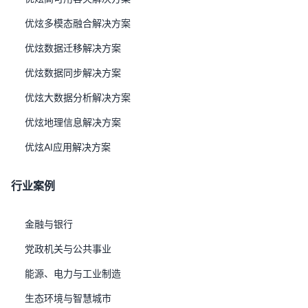
间地理信息等并存。传统数据库往往针对特定数据类型设
优炫多模态融合解决方案
计，难以在同一平台高效处理多样化数据，导致企业不得不
优炫数据迁移解决方案
搭建多个异构存储系统，形成新的数据孤岛，开发成本高
企、跨模态分析困难、运维复杂度激增。构建统一的多模态
优炫数据同步解决方案
数据融合平台，已成为企业挖掘数据全价值、加速业务创新
优炫大数据分析解决方案
的必然选择。
优炫地理信息解决方案
需求
统一存储与管理
优炫AI应用解决方案
支持结构化数据、半结构化数据（JSON、XML、键值）、
行业案例
非结构化数据（文档、图片、音视频）以及大对象数据
（BLOB/CLOB）的统一接入与集中管理。
高性能大对象处理
金融与银行
实现TB级大对象数据的高效存取、流式读写，支持分块上
党政机关与公共事业
传与断点续传，满足数字资产库、档案系统等场景。
能源、电力与工业制造
半结构化数据查询
生态环境与智慧城市
原生支持JSON/XML数据类型的存储、索引与高效查询，