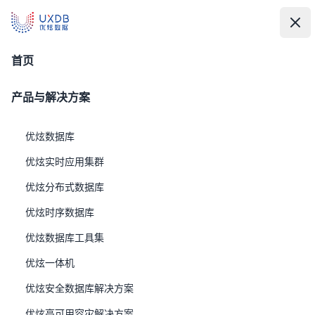
UXDB - 新一代全场景智能数据库
UXDB - 新一代全场景智能数据库
中
文
打
关
优炫多模态融合解决方案
首页
产品与解决方案
优炫数据库
优炫实时应用集群
优炫分布式数据库
优炫时序数据库
优炫数据库工具集
背景
优炫一体机
随着企业数字化转型进入深水区，数据类型从单一结构化记
录向多模态混合形态急剧演变——海量非结构化文档、高精
优炫安全数据库解决方案
度图像视频、半结构化JSON/XML、物联网时序数据、空
优炫高可用容灾解决方案