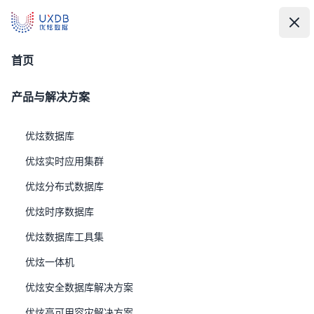
UXDB - 新一代全场景智能数据库
UXDB - 新一代全场景智能数据库
中
文
打
关
资源下载
首页
产品与解决方案
优炫数据库
优炫实时应用集群
优炫分布式数据库
优炫时序数据库
优炫数据库工具集
1、LOGO
优炫一体机
优炫安全数据库解决方案
优炫高可用容灾解决方案