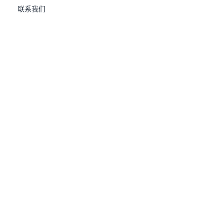
联系我们
Introducing UXDB.pdf